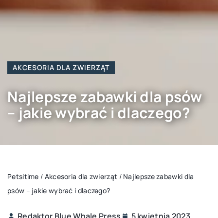
AKCESORIA DLA ZWIERZĄT
Najlepsze zabawki dla psów
– jakie wybrać i dlaczego?
Petsitime
/
Akcesoria dla zwierząt
/
Najlepsze zabawki dla
psów – jakie wybrać i dlaczego?
Redaktor Blue Whale Press
5 kwietnia 2023