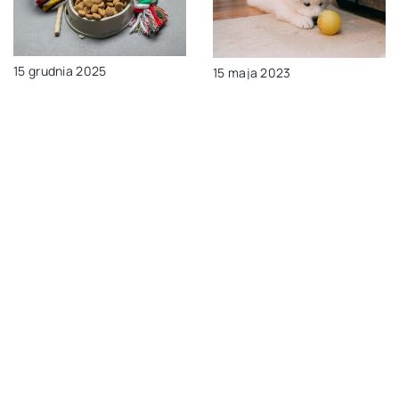
15 grudnia 2025
15 maja 2023
Jak wybrać idealne
Jakie akcesoria dla
zabawki dla swojego
psów warto kupić
psa?
swojemu pupilowi?
DODAJ KOMENTARZ